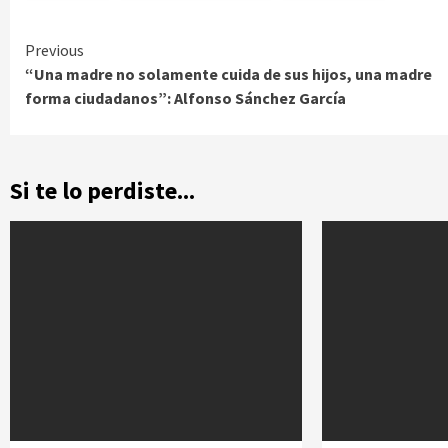
Continue
Previous
“Una madre no solamente cuida de sus hijos, una madre
Reading
forma ciudadanos”: Alfonso Sánchez García
Si te lo perdiste...