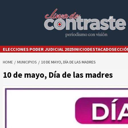
Skip
to
content
ELECCIONES PODER JUDICIAL 2025
INICIO
DESTACADO
SECCIÓ
HOME
MUNICIPIOS
10 DE MAYO, DÍA DE LAS MADRES
10 de mayo, Día de las madres