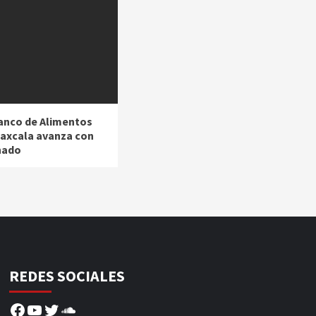
anco de Alimentos
laxcala avanza con
nado
REDES SOCIALES
Facebook
YouTube
Twitter
SoundCloud