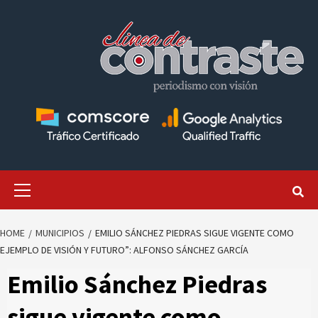
Skip
to
content
Primary
Menu
HOME
MUNICIPIOS
EMILIO SÁNCHEZ PIEDRAS SIGUE VIGENTE COMO
EJEMPLO DE VISIÓN Y FUTURO”: ALFONSO SÁNCHEZ GARCÍA
Emilio Sánchez Piedras
sigue vigente como