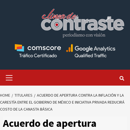
Skip
to
content
Primary
Menu
HOME
TITULARES
ACUERDO DE APERTURA CONTRA LA INFLACIÓN Y LA
CARESTÍA ENTRE EL GOBIERNO DE MÉXICO E INICIATIVA PRIVADA REDUCIRÁ
COSTO DE LA CANASTA BÁSICA
Acuerdo de apertura