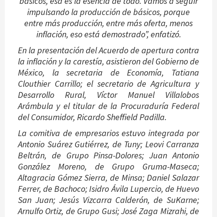
básicos, esa es la esencia de todo. Vamos a seguir
impulsando la producción de básicos, porque
entre más producción, entre más oferta, menos
inflación, eso está demostrado”, enfatizó.
En la presentación del Acuerdo de apertura contra
la inflación y la carestía, asistieron del Gobierno de
México, la secretaria de Economía, Tatiana
Clouthier Carrillo; el secretario de Agricultura y
Desarrollo Rural, Víctor Manuel Villalobos
Arámbula y el titular de la Procuraduría Federal
del Consumidor, Ricardo Sheffield Padilla.
La comitiva de empresarios estuvo integrada por
Antonio Suárez Gutiérrez, de Tuny; Leovi Carranza
Beltrán, de Grupo Pinsa-Dolores; Juan Antonio
González Moreno, de Grupo Gruma-Maseca;
Altagracia Gómez Sierra, de Minsa; Daniel Salazar
Ferrer, de Bachoco; Isidro Ávila Lupercio, de Huevo
San Juan; Jesús Vizcarra Calderón, de SuKarne;
Arnulfo Ortiz, de Grupo Gusi; José Zaga Mizrahi, de