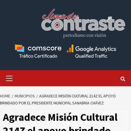
Skip
to
content
Primary
Menu
HOME
MUNICIPIOS
AGRADECE MISIÓN CULTURAL 214Z EL APOYO
BRINDADO POR EL PRESIDENTE MUNICIPAL SANABRIA CHÁVEZ
Agradece Misión Cultural
214Z el apoyo brindado