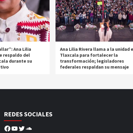
llar”: Ana Lilia
Ana Lilia Rivera llama a la unidad 
e respaldo del
Tlaxcala para fortalecer la
cala durante su
transformación; legisladores
ativo
federales respaldan su mensaje
REDES SOCIALES
Facebook
YouTube
Twitter
SoundCloud