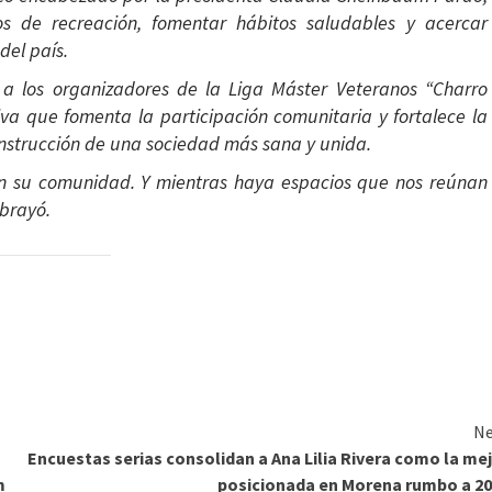
s de recreación, fomentar hábitos saludables y acercar
del país.
o a los organizadores de la Liga Máster Veteranos “Charro
va que fomenta la participación comunitaria y fortalece la
onstrucción de una sociedad más sana y unida.
y en su comunidad. Y mientras haya espacios que nos reúnan
ubrayó.
Ne
Encuestas serias consolidan a Ana Lilia Rivera como la me
m
posicionada en Morena rumbo a 2