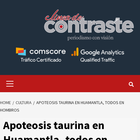
Skip
to
content
Primary
Menu
HOME
CULTURA
APOTEOSIS TAURINA EN HUAMANTLA, TODOS EN
HOMBROS
Apoteosis taurina en
Huamantla, todos en