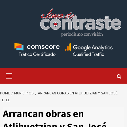
Skip
to
content
Primary
Menu
HOME
MUNICIPIOS
ARRANCAN OBRAS EN ATLIHUETZIAN Y SAN JOSÉ
TETEL
Arrancan obras en
Atlihuetzian y San José