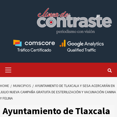
Skip
to
content
Primary
Menu
HOME
MUNICIPIOS
AYUNTAMIENTO DE TLAXCALA Y SESA ACERCARÁN EN
JULIO NUEVA CAMPAÑA GRATUITA DE ESTERILIZACIÓN Y VACUNACIÓN CANINA
Y FELINA
Ayuntamiento de Tlaxcala