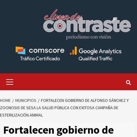
Skip
to
content
Primary
Menu
HOME
MUNICIPIOS
FORTALECEN GOBIERNO DE ALFONSO SÁNCHEZ Y
ZOONOSIS DE SESA LA SALUD PÚBLICA CON EXITOSA CAMPAÑA DE
ESTERILIZACIÓN ANIMAL
Fortalecen gobierno de