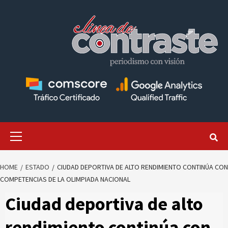
Skip
to
content
Primary
Menu
HOME
ESTADO
CIUDAD DEPORTIVA DE ALTO RENDIMIENTO CONTINÚA CON
COMPETENCIAS DE LA OLIMPIADA NACIONAL
Ciudad deportiva de alto
rendimiento continúa con