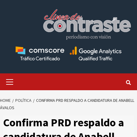
Skip
to
content
Primary
Menu
HOME
POLÍTICA
CONFIRMA PRD RESPALDO A CANDIDATURA DE ANABELL
ÁVALOS
Confirma PRD respaldo a
candidatura de Anabell