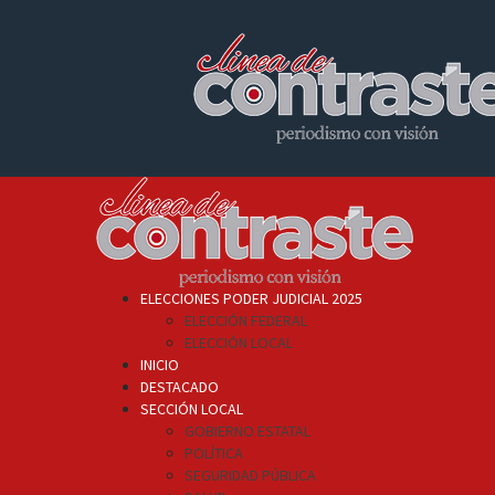
Skip
to
content
Primary
Menu
ELECCIONES PODER JUDICIAL 2025
ELECCIÓN FEDERAL
ELECCIÓN LOCAL
INICIO
DESTACADO
SECCIÓN LOCAL
GOBIERNO ESTATAL
POLÍTICA
SEGURIDAD PÚBLICA