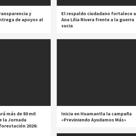
ransparencia y
El respaldo ciudadano fortalece a
entrega de apoyos al
Ana Lilia Rivera frente a la guerra
sucia
ará más de 80 mil
Inicia en Huamantla la campaña
e la Jornada
«Previniendo Ayudamos Más»
forestación 2026: