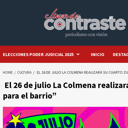
Skip
to
content
ELECCIONES PODER JUDICIAL 2025
INICIO
DESTA
HOME
CULTURA
EL 26 DE JULIO LA COLMENA REALIZARÁ SU CUARTO Z
El 26 de julio La Colmena realiza
para el barrio”