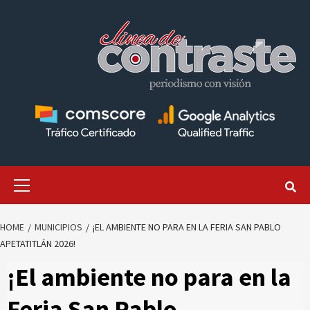
Skip
to
content
Primary
Menu
HOME
MUNICIPIOS
¡EL AMBIENTE NO PARA EN LA FERIA SAN PABLO
APETATITLÁN 2026!
¡El ambiente no para en la
Feria San Pablo