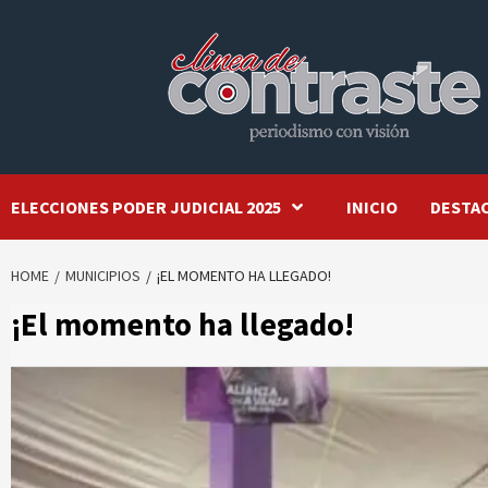
Skip
to
content
ELECCIONES PODER JUDICIAL 2025
INICIO
DESTA
HOME
MUNICIPIOS
¡EL MOMENTO HA LLEGADO!
¡El momento ha llegado!