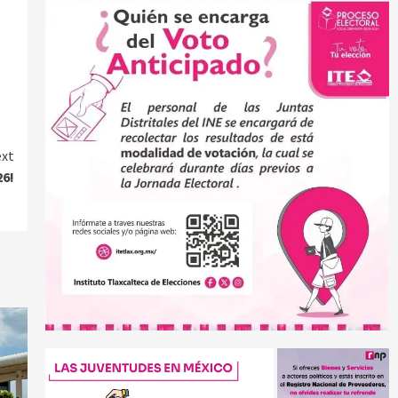
xt
26!