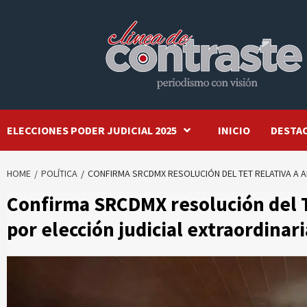
Skip
to
content
ELECCIONES PODER JUDICIAL 2025
INICIO
DESTA
HOME
POLÍTICA
CONFIRMA SRCDMX RESOLUCIÓN DEL TET RELATIVA A A
Confirma SRCDMX resolución del TE
por elección judicial extraordinari