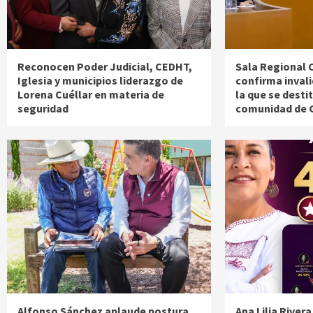
Reconocen Poder Judicial, CEDHT,
Sala Regional 
Iglesia y municipios liderazgo de
confirma inval
Lorena Cuéllar en materia de
la que se desti
seguridad
comunidad de 
Alfonso Sánchez aplaude postura
Ana Lilia River