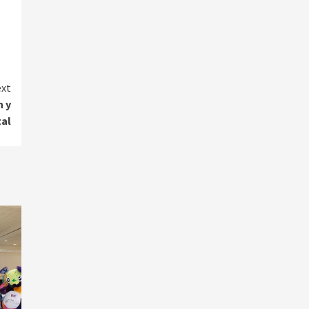
xt
n y
al