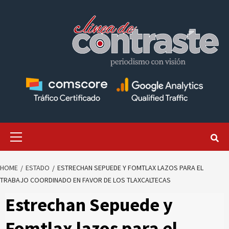
Skip
to
content
Primary
Menu
HOME
ESTADO
ESTRECHAN SEPUEDE Y FOMTLAX LAZOS PARA EL
TRABAJO COORDINADO EN FAVOR DE LOS TLAXCALTECAS
Estrechan Sepuede y
Fomtlax lazos para el