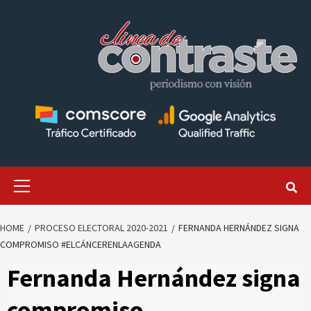
Skip
to
content
Primary
Menu
HOME
PROCESO ELECTORAL 2020-2021
FERNANDA HERNÁNDEZ SIGNA
COMPROMISO #ELCÁNCERENLAAGENDA
Fernanda Hernández signa
compromiso