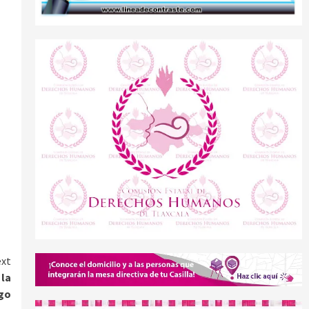
xt
 la
ego