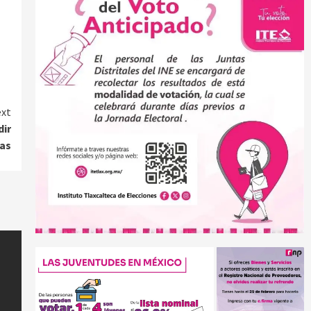
xt
dir
ias