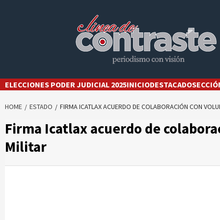
Skip
to
content
ELECCIONES PODER JUDICIAL 2025
INICIO
DESTACADO
SECCIÓ
HOME
ESTADO
FIRMA ICATLAX ACUERDO DE COLABORACIÓN CON VOLUN
Firma Icatlax acuerdo de colabora
Militar