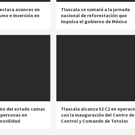
estaca avances en
Tlaxcala se sumará a la jornada
smo e inversión en
nacional de reforestación que
impulsa el gobierno de México
no del estado camas
Tlaxcala alcanza 52 C2 en operaci
a personas en
con la inauguración del Centro de
movilidad
Control y Comando de Totolac