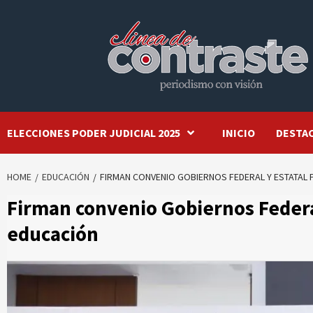
Skip
to
content
ELECCIONES PODER JUDICIAL 2025
INICIO
DESTA
HOME
EDUCACIÓN
FIRMAN CONVENIO GOBIERNOS FEDERAL Y ESTATAL 
Firman convenio Gobiernos Federal 
educación