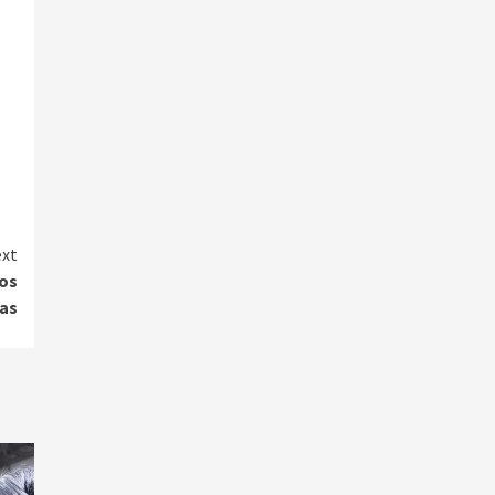
xt
los
as