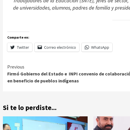
Trabajadores de la Educación (SNTE), jefes de sector, 
de universidades, alumnos, padres de familia y presid
Comparte en:
Twitter
Correo electrónico
WhatsApp
Continue
Previous
Firmó Gobierno del Estado e INPI convenio de colaboraci
Reading
en beneficio de pueblos indígenas
Si te lo perdiste...