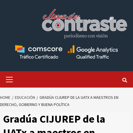
Skip
to
content
Primary
Menu
HOME
EDUCACIÓN
GRADÚA CIJUREP DE LA UATX A MAESTROS EN
DERECHO, GOBIERNO Y BUENA POLÍTICA
Gradúa CIJUREP de la
UATx a maestros en