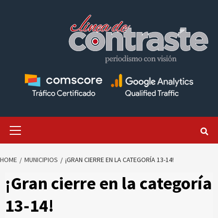
Skip
to
content
Primary
Menu
HOME
MUNICIPIOS
¡GRAN CIERRE EN LA CATEGORÍA 13-14!
¡Gran cierre en la categoría
13-14!