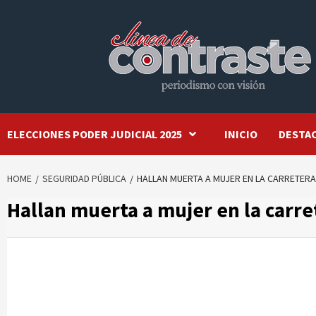
Skip
to
content
ELECCIONES PODER JUDICIAL 2025
INICIO
DESTA
HOME
SEGURIDAD PÚBLICA
HALLAN MUERTA A MUJER EN LA CARRETER
Hallan muerta a mujer en la carr