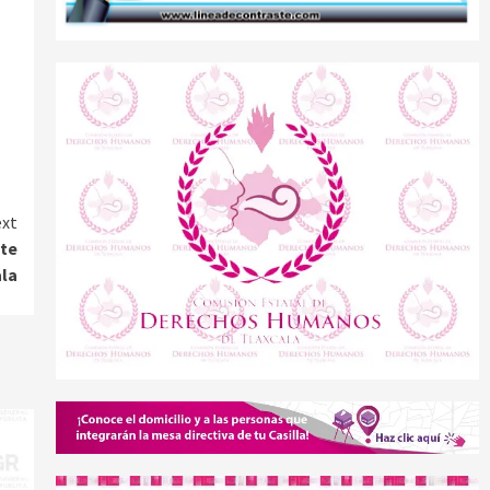
xt
te
ala