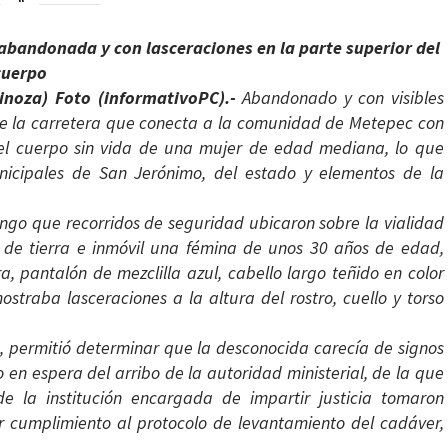
abandonada y con lasceraciones en la parte superior del
cuerpo
inoza) Foto (informativoPC).-
Abandonado y con visibles
0 de la carretera que conecta a la comunidad de Metepec con
 el cuerpo sin vida de una mujer de edad mediana, lo que
unicipales de San Jerónimo, del estado y elementos de la
go que recorridos de seguridad ubicaron sobre la vialidad
d de tierra e inmóvil una fémina de unos 30 años de edad,
a, pantalón de mezclilla azul, cabello largo teñido en color
straba lasceraciones a la altura del rostro, cuello y torso
s, permitió determinar que la desconocida carecía de signos
 en espera del arribo de la autoridad ministerial, de la que
de la institución encargada de impartir justicia tomaron
ar cumplimiento al protocolo de levantamiento del cadáver,