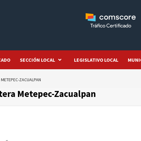
CADO
SECCIÓN LOCAL
LEGISLATIVO LOCAL
MUNI
A METEPEC-ZACUALPAN
etera Metepec-Zacualpan