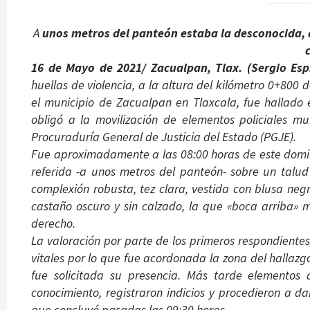
A
unos metros del panteón estaba la desconocida, 
16 de Mayo de 2021/ Zacualpan, Tlax. (Sergio Esp
huellas de violencia, a la altura del kilómetro 0+80
el municipio de Zacualpan en Tlaxcala, fue hallado
obligó a la movilización de elementos policiales m
Procuraduría General de Justicia del Estado (PGJE).
Fue aproximadamente a las 08:00 horas de este domin
referida -a unos metros del panteón- sobre un talu
complexión robusta, tez clara, vestida con blusa negr
castaño oscuro y sin calzado, la que «boca arriba» mo
derecho.
La valoración por parte de los primeros respondiente
vitales por lo que fue acordonada la zona del hallazgo
fue solicitada su presencia. Más tarde elementos 
conocimiento, registraron indicios y procedieron a d
que concluyó pasadas las 09:30 horas.