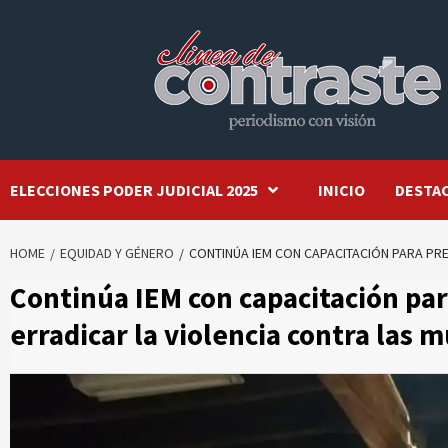
Skip
to
content
ELECCIONES PODER JUDICIAL 2025
INICIO
DESTA
HOME
EQUIDAD Y GÉNERO
CONTINÚA IEM CON CAPACITACIÓN PARA PRE
Continúa IEM con capacitación par
erradicar la violencia contra las 