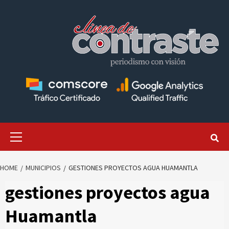
Skip
to
content
Primary
Menu
HOME
MUNICIPIOS
GESTIONES PROYECTOS AGUA HUAMANTLA
gestiones proyectos agua
Huamantla