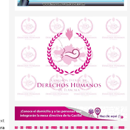
xt
ra