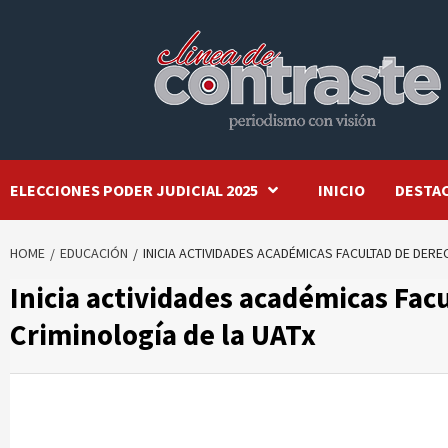
Skip
to
content
ELECCIONES PODER JUDICIAL 2025
INICIO
DESTA
HOME
EDUCACIÓN
INICIA ACTIVIDADES ACADÉMICAS FACULTAD DE DEREC
Inicia actividades académicas Facu
Criminología de la UATx