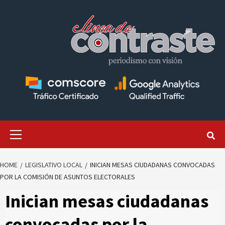
Skip
to
content
Primary
Menu
HOME
LEGISLATIVO LOCAL
INICIAN MESAS CIUDADANAS CONVOCADAS
POR LA COMISIÓN DE ASUNTOS ELECTORALES
Inician mesas ciudadanas
convocadas por la