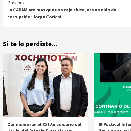
Continue
Previous
La CAPAM era más que una caja chica, era un nido de
Reading
corrupción: Jorge Corichi
Si te lo perdiste...
Conmemoran el XXI Aniversario del
El Festival Int
Jardín del Arte de Tlaxcala con
llega a su cuar