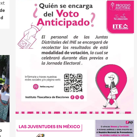
xt
 de
dad
o
s