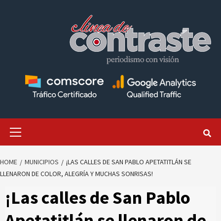
Skip
to
content
Primary
Menu
HOME
MUNICIPIOS
¡LAS CALLES DE SAN PABLO APETATITLÁN SE
LLENARON DE COLOR, ALEGRÍA Y MUCHAS SONRISAS!
¡Las calles de San Pablo
Apetatitlán se llenaron de