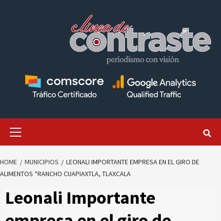
Skip
to
content
Primary
Menu
HOME
MUNICIPIOS
LEONALI IMPORTANTE EMPRESA EN EL GIRO DE
ALIMENTOS *RANCHO CUAPIAXTLA, TLAXCALA
Leonali Importante
empresa en el giro de