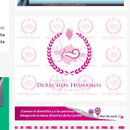
xt
xta
ala