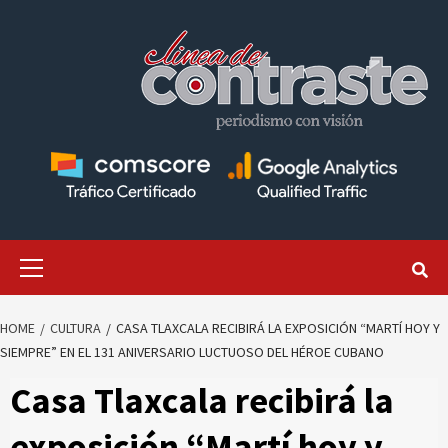
Skip
to
content
Primary
Menu
HOME
CULTURA
CASA TLAXCALA RECIBIRÁ LA EXPOSICIÓN “MARTÍ HOY Y
SIEMPRE” EN EL 131 ANIVERSARIO LUCTUOSO DEL HÉROE CUBANO
Casa Tlaxcala recibirá la
exposición “Martí hoy y