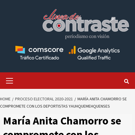
Skip
to
content
Primary
Menu
HOME
PROCESO ELECTORAL 2020-2021
MARÍA ANITA CHAMORRO SE
COMPROMETE CON LOS DEPORTISTAS YAUHQUEMEHQUENSES
María Anita Chamorro se
compromete con los