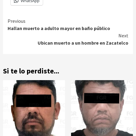
WhatsApp
Continue
Previous
Hallan muerto a adulto mayor en baño público
Reading
Next
Ubican muerto a un hombre en Zacatelco
Si te lo perdiste...