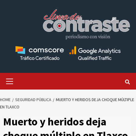
Skip
to
content
Primary
Menu
HOME
SEGURIDAD PÚBLICA
MUERTO Y HERIDOS DEJA CHOQUE MÚLTIPLE
EN TLAXCO
Muerto y heridos deja
choque múltiple en Tlaxco