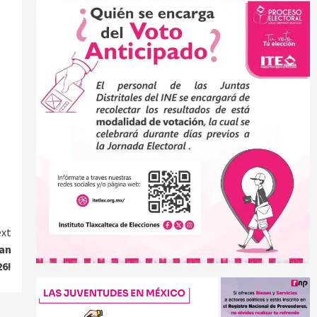
xt
San
26!