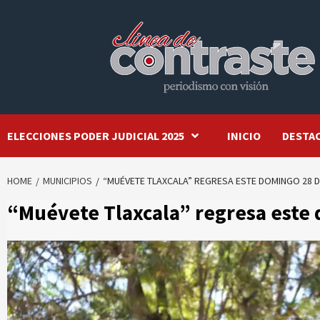
Skip
to
content
ELECCIONES PODER JUDICIAL 2025
INICIO
DESTA
HOME
MUNICIPIOS
“MUÉVETE TLAXCALA” REGRESA ESTE DOMINGO 28 DE
“Muévete Tlaxcala” regresa este d