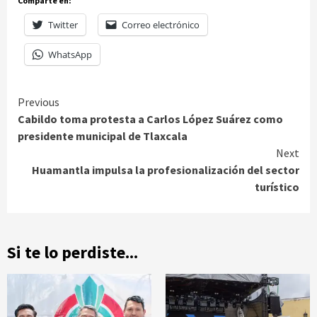
Comparte en:
Twitter
Correo electrónico
WhatsApp
Continue
Previous
Cabildo toma protesta a Carlos López Suárez como
Reading
presidente municipal de Tlaxcala
Next
Huamantla impulsa la profesionalización del sector
turístico
Si te lo perdiste...