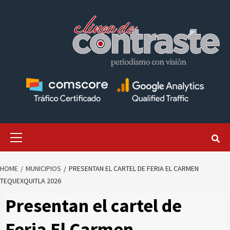
Skip
to
content
Primary
Menu
HOME
MUNICIPIOS
PRESENTAN EL CARTEL DE FERIA EL CARMEN
TEQUEXQUITLA 2026
Presentan el cartel de
Feria El Carmen