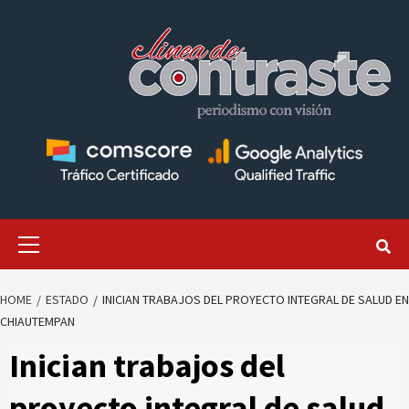
Skip
to
content
Primary
Menu
HOME
ESTADO
INICIAN TRABAJOS DEL PROYECTO INTEGRAL DE SALUD EN
CHIAUTEMPAN
Inician trabajos del
proyecto integral de salud