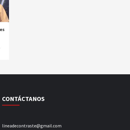
es
l
CONTÁCTANOS
lineadecontraste@gmail.com