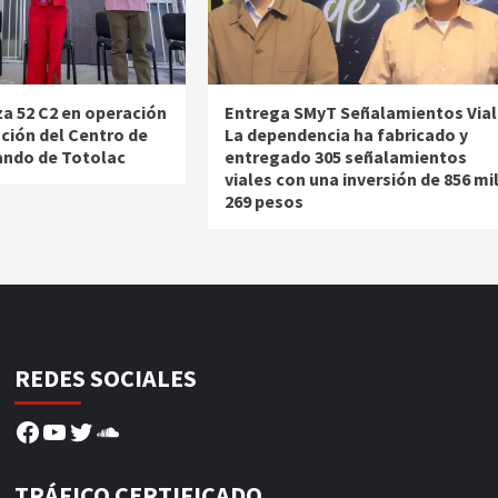
za 52 C2 en operación
Entrega SMyT Señalamientos Vial
ación del Centro de
La dependencia ha fabricado y
ando de Totolac
entregado 305 señalamientos
viales con una inversión de 856 mi
269 pesos
REDES SOCIALES
Facebook
YouTube
Twitter
SoundCloud
TRÁFICO CERTIFICADO