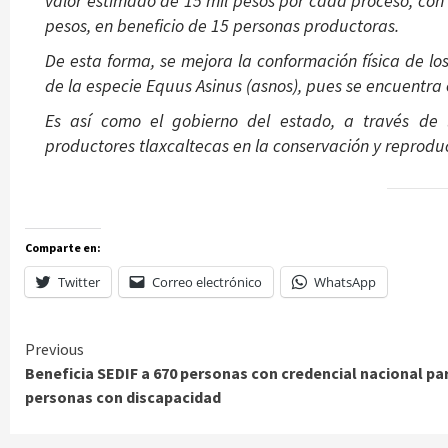
valor estimado de 15 mil pesos por cada proceso, con
pesos, en beneficio de 15 personas productoras.
De esta forma, se mejora la conformación física de 
de la especie Equus Asinus (asnos), pues se encuentra e
Es así como el gobierno del estado, a través de 
productores tlaxcaltecas en la conservación y reprodu
Comparte en:
Twitter
Correo electrónico
WhatsApp
Continue
Previous
Beneficia SEDIF a 670 personas con credencial nacional pa
Reading
personas con discapacidad