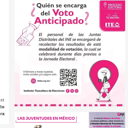
xt
llo
ura