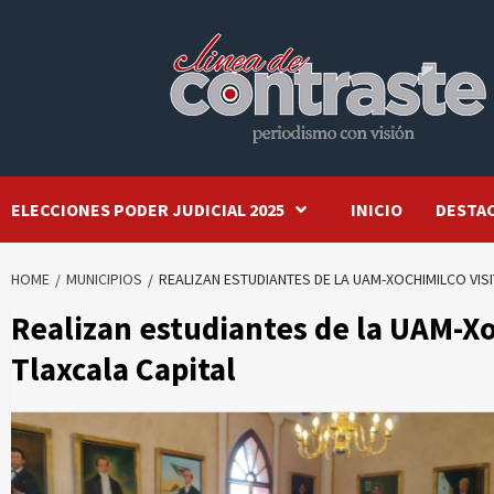
Skip
to
content
ELECCIONES PODER JUDICIAL 2025
INICIO
DESTA
HOME
MUNICIPIOS
REALIZAN ESTUDIANTES DE LA UAM-XOCHIMILCO VISI
Realizan estudiantes de la UAM-Xo
Tlaxcala Capital