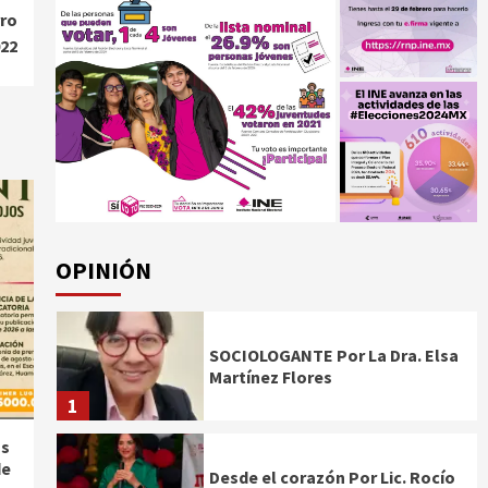
rro
22
OPINIÓN
SOCIOLOGANTE Por La Dra. Elsa
Martínez Flores
1
as
de
Desde el corazón Por Lic. Rocío