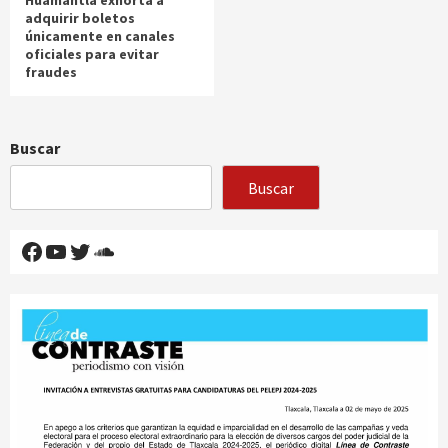
Huamantla exhorta a
adquirir boletos
únicamente en canales
oficiales para evitar
fraudes
Buscar
Buscar
Facebook
YouTube
Twitter
SoundCloud