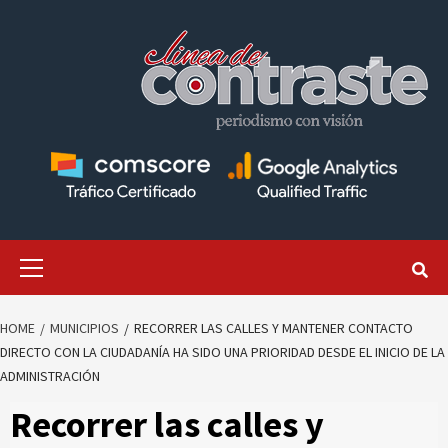
Skip
to
content
Primary
Menu
HOME
MUNICIPIOS
RECORRER LAS CALLES Y MANTENER CONTACTO
DIRECTO CON LA CIUDADANÍA HA SIDO UNA PRIORIDAD DESDE EL INICIO DE LA
ADMINISTRACIÓN
Recorrer las calles y