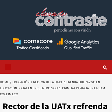
Skip
to
content
Primary
Menu
HOME
EDUCACIÓN
RECTOR DE LA UATX REFRENDA LIDERAZGO EN
EDUCACIÓN INICIAL EN ENCUENTRO SOBRE PRIMERA INFANCIA EN LA UAM
XOCHIMILCO
Rector de la UATx refrenda