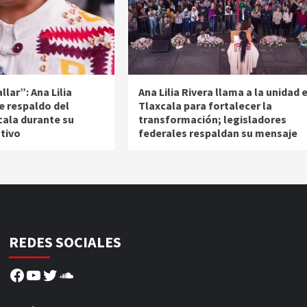
llar”: Ana Lilia
Ana Lilia Rivera llama a la unidad 
e respaldo del
Tlaxcala para fortalecer la
cala durante su
transformación; legisladores
ativo
federales respaldan su mensaje
REDES SOCIALES
Facebook
YouTube
Twitter
SoundCloud