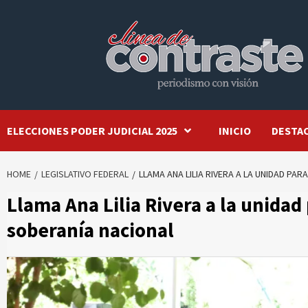
Skip
to
content
ELECCIONES PODER JUDICIAL 2025
INICIO
DESTA
HOME
LEGISLATIVO FEDERAL
LLAMA ANA LILIA RIVERA A LA UNIDAD P
Llama Ana Lilia Rivera a la unidad
soberanía nacional