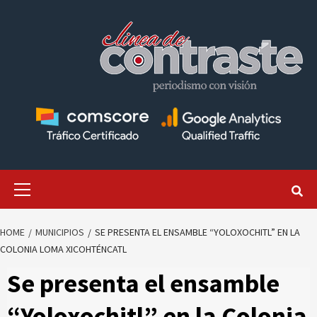
Skip
to
content
Primary
Menu
HOME
MUNICIPIOS
SE PRESENTA EL ENSAMBLE “YOLOXOCHITL” EN LA
COLONIA LOMA XICOHTÉNCATL
Se presenta el ensamble
“Yoloxochitl” en la Colonia