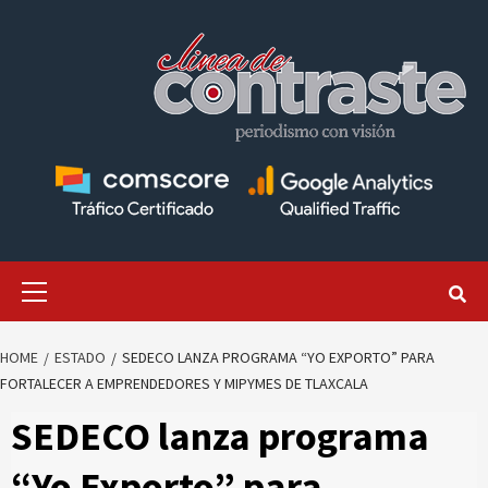
Skip
to
content
Primary
Menu
HOME
ESTADO
SEDECO LANZA PROGRAMA “YO EXPORTO” PARA
FORTALECER A EMPRENDEDORES Y MIPYMES DE TLAXCALA
SEDECO lanza programa
“Yo Exporto” para