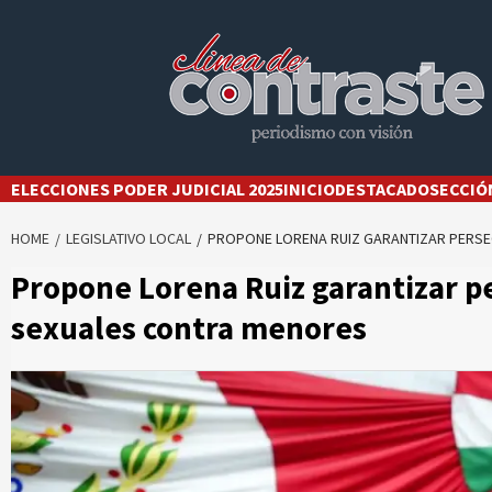
Skip
to
content
ELECCIONES PODER JUDICIAL 2025
INICIO
DESTACADO
SECCIÓ
HOME
LEGISLATIVO LOCAL
PROPONE LORENA RUIZ GARANTIZAR PERSE
Propone Lorena Ruiz garantizar pe
sexuales contra menores