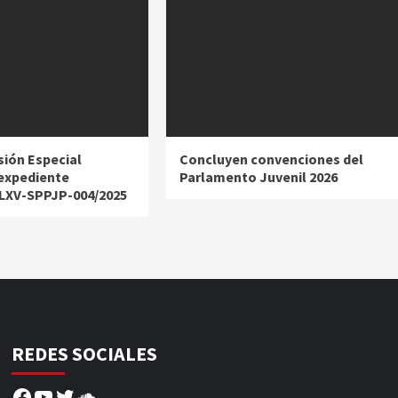
ión Especial
Concluyen convenciones del
expediente
Parlamento Juvenil 2026
 LXV-SPPJP-004/2025
REDES SOCIALES
Facebook
YouTube
Twitter
SoundCloud