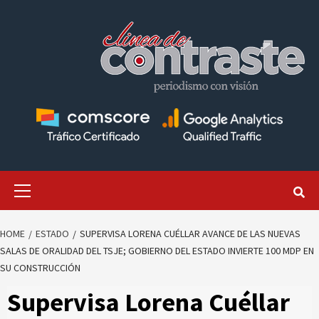
Skip
to
content
Primary
Menu
HOME
ESTADO
SUPERVISA LORENA CUÉLLAR AVANCE DE LAS NUEVAS
SALAS DE ORALIDAD DEL TSJE; GOBIERNO DEL ESTADO INVIERTE 100 MDP EN
SU CONSTRUCCIÓN
Supervisa Lorena Cuéllar