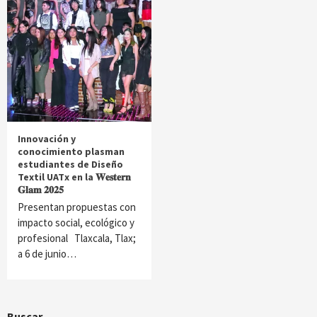
Innovación y
conocimiento plasman
estudiantes de Diseño
Textil UATx en la 𝐖𝐞𝐬𝐭𝐞𝐫𝐧
𝐆𝐥𝐚𝐦 𝟐𝟎𝟐𝟓
Presentan propuestas con
impacto social, ecológico y
profesional Tlaxcala, Tlax;
a 6 de junio…
Buscar