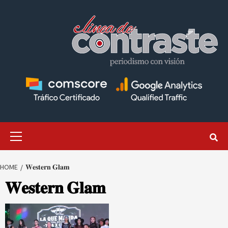
Skip
to
content
Primary
Menu
HOME
𝐖𝐞𝐬𝐭𝐞𝐫𝐧 𝐆𝐥𝐚𝐦
𝐖𝐞𝐬𝐭𝐞𝐫𝐧 𝐆𝐥𝐚𝐦